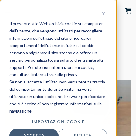
Salta
ai
contenuti
Il presente sito Web archivia cookie sul computer
dell'utente, che vengono utilizzati per raccogliere
BLOG
informazioni sull'utilizzo del sito e ricordare i
Espositori occhiali da banco:
comportamenti dell'utente in futuro. I cookie
sono la soluzione giusta per
servono a migliorare il sito stesso e a offrire un
esporre in negozio?
servizio personalizzato, sia sul sito che tramite altri
supporti. Per ulteriori informazioni sui cookie,
consultare l'informativa sulla privacy
Se non si accetta l'utilizzo, non verrà tenuta traccia
del comportamento durante visita, ma verrà
utilizzato un unico cookie nel browser per ricordare
che si è scelto di non registrare informazioni sulla
navigazione.
IMPOSTAZIONI COOKIE
ACCETTA
RIFIUTA