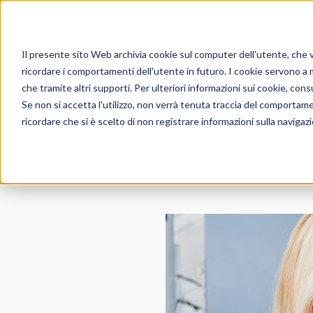
Salta
ai
contenuti
Il presente sito Web archivia cookie sul computer dell'utente, che ven
ricordare i comportamenti dell'utente in futuro. I cookie servono a mig
che tramite altri supporti. Per ulteriori informazioni sui cookie, consu
Se non si accetta l'utilizzo, non verrà tenuta traccia del comportam
ricordare che si è scelto di non registrare informazioni sulla navigaz
Chi lavora