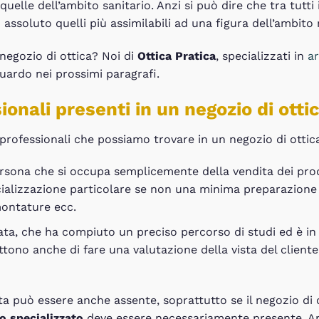
quelle dell’ambito sanitario. Anzi si può dire che tra tutti
in assoluto quelli più assimilabili ad una figura dell’ambito
 negozio di ottica? Noi di
Ottica Pratica
, specializzati in
ar
iguardo nei prossimi paragrafi.
ionali presenti in un negozio di otti
 professionali che possiamo trovare in un negozio di ottic
ersona che si occupa semplicemente della vendita dei prod
ializzazione particolare se non una minima preparazione n
 montature ecc.
zata, che ha compiuto un preciso percorso di studi ed è in
tono anche di fare una valutazione della vista del cliente, 
ta può essere anche assente, soprattutto se il negozio di o
co specializzato
deve essere necessariamente presente. Anz