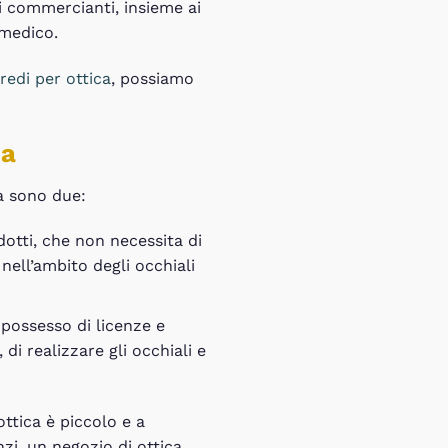
 i commercianti, insieme ai
 medico.
redi per ottica
, possiamo
ca
a sono due:
otti, che non necessita di
ell’ambito degli occhiali
 possesso di licenze e
di realizzare gli occhiali e
ttica è piccolo e a
i, un negozio di ottica