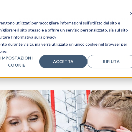
ARREDO
ACCESSORI
STRUMENTI DI VENDITA
PERCH
gono utilizzati per raccogliere informazioni sull'utilizzo del sito e
liorare il sito stesso e a offrire un servizio personalizzato, sia sul sito
ltare l'informativa sulla privacy
ento durante visita, ma verrà utilizzato un unico cookie nel browser per
BLOG
ione.
 in un negozio di ottica? Ecco tutt
IMPOSTAZIONI
ACCETTA
RIFIUTA
COOKIE
coinvolte