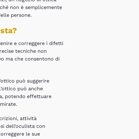
oiché non è semplicemente
delle persone.
ista?
enire e correggere i difetti
precise tecniche non
sivo ma che consentono di
’ottico può suggerire
 L’ottico può anche
a, potendo effettuare
 mirate.
izioni, attività
i dell’oculista con
 correggere le sue