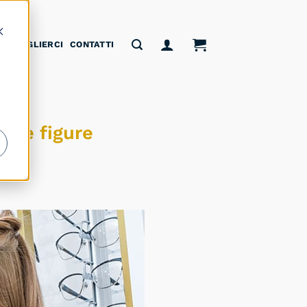
É SCEGLIERCI
CONTATTI
e le figure