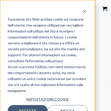
Salta
ai
contenuti
Il presente sito Web archivia cookie sul computer
dell'utente, che vengono utilizzati per raccogliere
HOME
/
SHOP
/
ARREDO
/
PANNELLI
RETROBANCO
informazioni sull'utilizzo del sito e ricordare i
comportamenti dell'utente in futuro. I cookie
servono a migliorare il sito stesso e a offrire un
FILTRA
servizio personalizzato, sia sul sito che tramite altri
supporti. Per ulteriori informazioni sui cookie,
consultare l'informativa sulla privacy
Non è stato trovato nessun prodotto che
Se non si accetta l'utilizzo, non verrà tenuta traccia
corrisponde alla tua selezione.
del comportamento durante visita, ma verrà
utilizzato un unico cookie nel browser per ricordare
che si è scelto di non registrare informazioni sulla
navigazione.
IMPOSTAZIONI COOKIE
ACCETTA
RIFIUTA