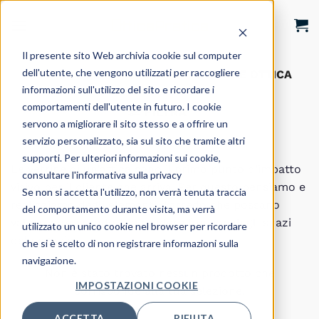
Salta
ai
contenuti
Il presente sito Web archivia cookie sul computer
dell'utente, che vengono utilizzati per raccogliere
HOME
/
SHOP
/
ARREDO
/
VETRINE OTTICA
informazioni sull'utilizzo del sito e ricordare i
comportamenti dell'utente in futuro. I cookie
FILTRA
servono a migliorare il sito stesso e a offrire un
servizio personalizzato, sia sul sito che tramite altri
supporti. Per ulteriori informazioni sui cookie,
Le vetrine di un’ottica sono il primo punto d’impatto
consultare l'informativa sulla privacy
visivo per il cliente che arriva. Per questo pensiamo e
Se non si accetta l'utilizzo, non verrà tenuta traccia
realizziamo degli elementi d’arredo che possano
del comportamento durante visita, ma verrà
valorizzare i prodotti e rendere funzionali gli spazi
utilizzato un unico cookie nel browser per ricordare
del negozio.
che si è scelto di non registrare informazioni sulla
navigazione.
Non è stato trovato nessun prodotto che
IMPOSTAZIONI COOKIE
corrisponde alla tua selezione.
ACCETTA
RIFIUTA