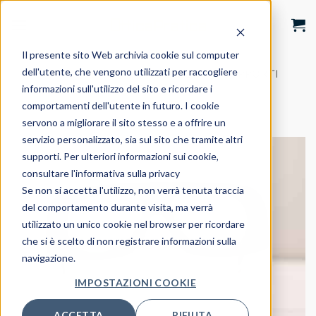
Salta
ai
contenuti
Il presente sito Web archivia cookie sul computer
dell'utente, che vengono utilizzati per raccogliere
HOME
/
SHOP
/
ACCESSORI
/
SUPPORTI
OCCHIALI
informazioni sull'utilizzo del sito e ricordare i
comportamenti dell'utente in futuro. I cookie
servono a migliorare il sito stesso e a offrire un
servizio personalizzato, sia sul sito che tramite altri
supporti. Per ulteriori informazioni sui cookie,
consultare l'informativa sulla privacy
Se non si accetta l'utilizzo, non verrà tenuta traccia
del comportamento durante visita, ma verrà
utilizzato un unico cookie nel browser per ricordare
che si è scelto di non registrare informazioni sulla
navigazione.
IMPOSTAZIONI COOKIE
ACCETTA
RIFIUTA